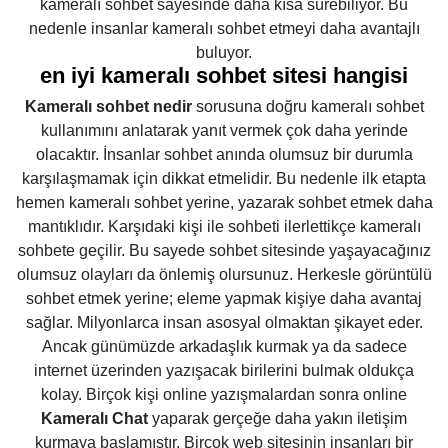
kameralı sohbet sayesinde daha kısa sürebiliyor. Bu
nedenle insanlar kameralı sohbet etmeyi daha avantajlı
buluyor.
en iyi kameralı sohbet sitesi hangisi
Kameralı sohbet nedir
sorusuna doğru kameralı sohbet
kullanımını anlatarak yanıt vermek çok daha yerinde
olacaktır. İnsanlar sohbet anında olumsuz bir durumla
karşılaşmamak için dikkat etmelidir. Bu nedenle ilk etapta
hemen kameralı sohbet yerine, yazarak sohbet etmek daha
mantıklıdır. Karşıdaki kişi ile sohbeti ilerlettikçe kameralı
sohbete geçilir. Bu sayede sohbet sitesinde yaşayacağınız
olumsuz olayları da önlemiş olursunuz. Herkesle görüntülü
sohbet etmek yerine; eleme yapmak kişiye daha avantaj
sağlar. Milyonlarca insan asosyal olmaktan şikayet eder.
Ancak günümüzde arkadaşlık kurmak ya da sadece
internet üzerinden yazışacak birilerini bulmak oldukça
kolay. Birçok kişi online yazışmalardan sonra online
Kameralı Chat
yaparak gerçeğe daha yakın iletişim
kurmaya başlamıştır. Birçok web sitesinin insanları bir