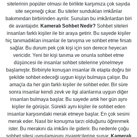
sitelerinin popüler olması ile birlikte karşımıza çok sayıda
site seçeneği çıkar. Bu siteler sundukları imkânlar
bakımından birbirinden ayrılır. Sunulan bu imkânlardan biri
de avantajıdır.
Kameralı Sohbet Nedir?
Sohbet siteleri
insanları farklı kişiler ile bir araya getirir. Bu sayede kişiler
hiç tanımadıkları insanlar ile tanışma ve sohbet etme fırsatı
sağlar. Bu durum pek çok kişi için son derece heyecan
vericidir. Yeni bir kişi tanıma ve onunla sohbet etme
düşüncesi ile insanlar sohbet sitelerine yönelmeye
başlamıştır. Birbiriyle konuşan insanlar ilk etapta doğru bir
şekilde sohbet edeceği uygun kişiyi bulmaya çalışır. Bu
amaçla da her gün farklı kişiler ile sohbet eder. Bir süre
sonra insanlar kendi zevk ve ilgi alanlarına uygun diğer
insanları bulmaya başlar. Bu sayede artık her gün aynı
kişiler ile görüşür. Sürekli aynı kişiler ile sohbet eden
insanlar karşısındaki merak etmeye başlar. En çok sesini
merak eder. Nasıl bir konuşma tarzı olduğunu öğrenmek
ister. Bu merakını da imkânı ile giderir. Bu nedenle çoğu
sohbet sitesi uygulamasını ziyaretçilerine sunar.
Kameralı