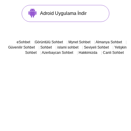
Adroid Uygulama İndir
eSohbet
|
Görüntülü Sohbet
|
Mynet Sohbet
|
Almanya Sohbet
|
Güvenilir Sohbet
|
Sohbet
|
islami sohbet
|
Seviyeli Sohbet
|
Yetişkin
Sohbet
|
Azerbaycan Sohbet
|
Hakkimizda
|
Canli Sohbet